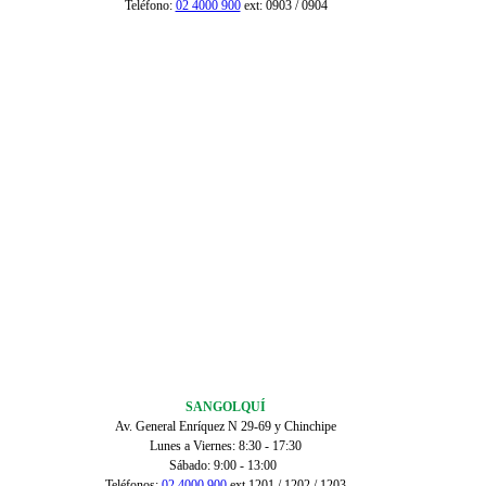
Teléfono:
02 4000 900
ext: 0903 / 0904
SANGOLQUÍ
Av. General Enríquez N 29-69 y Chinchipe
Lunes a Viernes: 8:30 - 17:30
Sábado: 9:00 - 13:00
Teléfonos:
02 4000 900
ext 1201 / 1202 / 1203